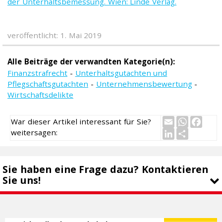
der Unterhaltsbemessung. Wien: Linde Verlag.
veröffentlicht: 1. Mai 2019
Alle Beiträge der verwandten Kategorie(n):
Finanzstrafrecht
-
Unterhaltsgutachten und
Pflegschaftsgutachten
-
Unternehmensbewertung
-
Wirtschaftsdelikte
Email
WhatsAp
Face
War dieser Artikel interessant für Sie?
LinkedIn
Teilen
weitersagen:
Sie haben eine Frage dazu? Kontaktieren
Sie uns!